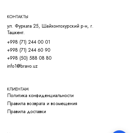
КРЕСЛА ДЛЯ РУКОВОДИТЕЛЕЙ
КРЕСЛА ДЛЯ СОТРУДНИКОВ
КОНТАКТЫ
КРЕСЛА ДЛЯ ТРЕНИНГОВ
ул. Фурката 25, Шайхонтохурский р-н, г.
МЯГКАЯ МЕБЕЛЬ
Ташкент.
СТОЛЫ
+998 (71) 244 00 01
СТОЛ ДЛЯ РУКОВОДИТЕЛЯ
+998 (71) 244 60 90
СТОЛЫ OPEN-SPACE
+998 (50) 588 08 80
СТОЛЫ ДЛЯ МЕНЕДЖЕРОВ
info1@bravo.uz
СТОЛЫ ДЛЯ ПЕРЕГОВОРОВ
СТОЛЫ ДЛЯ СОТРУДНИКОВ
УЧЕБНАЯ И МЕД. МЕБЕЛЬ
ШКАФЫ И ТУМБЫ
КЛИЕНТАМ
Политика конфиденциальности
РЕШЕНИЯ ДЛЯ БИЗНЕСА
Правила возврата и возмещения
ДЛЯ ОТЕЛЕЙ
Правила доставки
ДЛЯ УЧЕБНЫХ УЧРЕЖДЕНИЙ