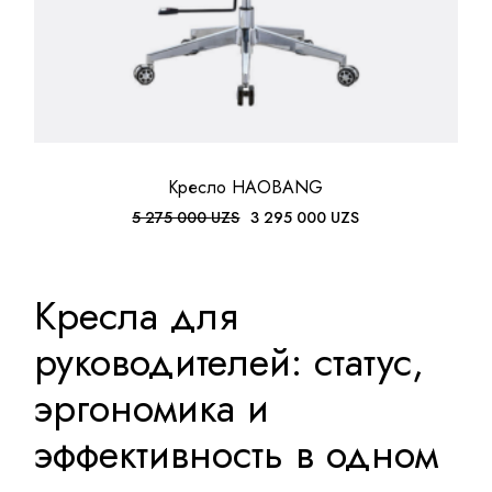
Кресло HAOBANG
5 275 000
UZS
3 295 000
UZS
Первоначальная
Текущая
цена
цена:
составляла
3
5
295
275
000 UZS.
Кресла для
000 UZS.
руководителей: статус,
эргономика и
эффективность в одном