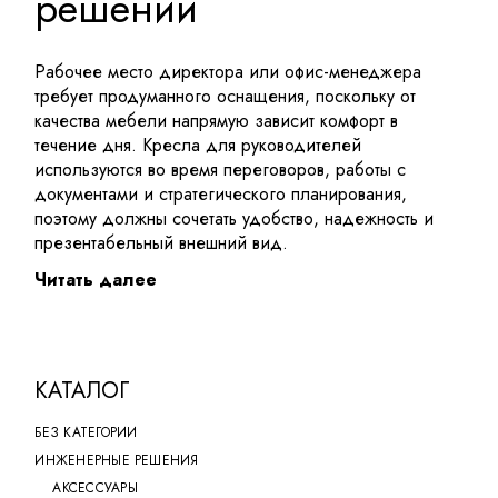
решении
Рабочее место директора или офис-менеджера
требует продуманного оснащения, поскольку от
качества мебели напрямую зависит комфорт в
течение дня. Кресла для руководителей
используются во время переговоров, работы с
документами и стратегического планирования,
поэтому должны сочетать удобство, надежность и
презентабельный внешний вид.
Читать далее
Сегодня производители предлагают широкий выбор
моделей, отличающихся материалами,
функционалом и дизайном. Грамотно подобранная
мебель для руководителей помогает поддерживать
правильное положение тела, снижает нагрузку на
КАТАЛОГ
спину и способствует эффективной организации
БЕЗ КАТЕГОРИИ
рабочего пространства. Кроме практической
функции, такое кресло становится частью имиджа
ИНЖЕНЕРНЫЕ РЕШЕНИЯ
компании, подчеркивая статус руководства и общий
АКСЕССУАРЫ