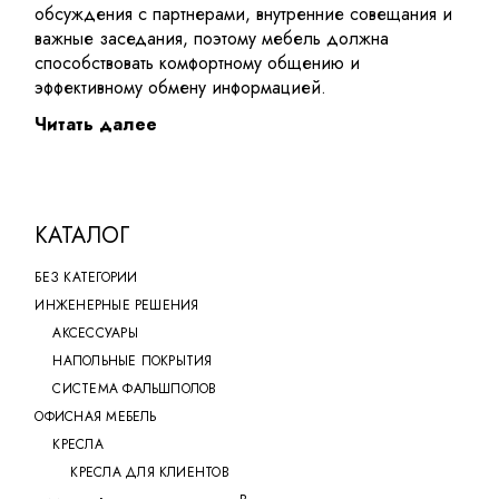
обсуждения с партнерами, внутренние совещания и
важные заседания, поэтому мебель должна
способствовать комфортному общению и
эффективному обмену информацией.
Читать далее
При выборе важно учитывать размеры помещения,
количество участников встреч, форму конструкции и
особенности размещения мебели. Правильно
подобранный стол для переговоров играет важную
роль в организации деловых процессов. Он влияет
КАТАЛОГ
на удобство участников, помогает рационально
БЕЗ КАТЕГОРИИ
использовать пространство и формирует впечатление
о компании. Качественный стол в сочетании с другой
ИНЖЕНЕРНЫЕ РЕШЕНИЯ
офисной мебелью создает комфортный интерьер,
АКСЕССУАРЫ
который представляет бизнес на высоком уровне.
НАПОЛЬНЫЕ ПОКРЫТИЯ
СИСТЕМА ФАЛЬШПОЛОВ
Столы для
ОФИСНАЯ МЕБЕЛЬ
КРЕСЛА
переговорных в
КРЕСЛА ДЛЯ КЛИЕНТОВ