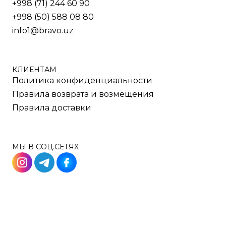
+998 (71) 244 60 90
СТОЛЫ OPEN-SPACE
+998 (50) 588 08 80
СТОЛЫ ДЛЯ МЕНЕДЖЕРОВ
info1@bravo.uz
СТОЛЫ ДЛЯ ПЕРЕГОВОРОВ
СТОЛЫ ДЛЯ СОТРУДНИКОВ
УЧЕБНАЯ И МЕД. МЕБЕЛЬ
ШКАФЫ И ТУМБЫ
КЛИЕНТАМ
Политика конфиденциальности
РЕШЕНИЯ ДЛЯ БИЗНЕСА
Правила возврата и возмещения
ДЛЯ ОТЕЛЕЙ
Правила доставки
ДЛЯ УЧЕБНЫХ УЧРЕЖДЕНИЙ
МЫ В СОЦ.СЕТЯХ