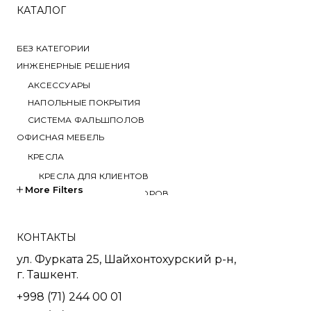
КАТАЛОГ
БЕЗ КАТЕГОРИИ
ИНЖЕНЕРНЫЕ РЕШЕНИЯ
АКСЕССУАРЫ
НАПОЛЬНЫЕ ПОКРЫТИЯ
СИСТЕМА ФАЛЬШПОЛОВ
ОФИСНАЯ МЕБЕЛЬ
КРЕСЛА
КРЕСЛА ДЛЯ КЛИЕНТОВ
More Filters
КРЕСЛА ДЛЯ ПЕРЕГОВОРОВ
КРЕСЛА ДЛЯ РУКОВОДИТЕЛЕЙ
КРЕСЛА ДЛЯ СОТРУДНИКОВ
КОНТАКТЫ
КРЕСЛА ДЛЯ ТРЕНИНГОВ
ул. Фурката 25, Шайхонтохурский р-н,
МЯГКАЯ МЕБЕЛЬ
г. Ташкент.
СТОЛЫ
+998 (71) 244 00 01
СТОЛ ДЛЯ РУКОВОДИТЕЛЯ