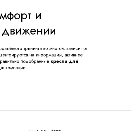
омфорт и
м движении
ративного тренинга во многом зависит от
нцентрируются на информации, активнее
 Правильно подобранные
кресла для
дж компании.
 важен?
сь важно соблюсти баланс между комфортом
л, модели для тренингов обладают рядом
 занимать минимум места, сохраняя при этом