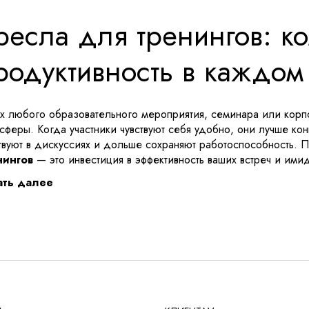
ресла для тренингов: к
родуктивность в каждо
х любого образовательного мероприятия, семинара или корпо
сферы. Когда участники чувствуют себя удобно, они лучше ко
твуют в дискуссиях и дольше сохраняют работоспособность.
нингов
— это инвестиция в эффективность ваших встреч и ими
ать далее
чему выбор правильного кресла
инговый зал — это пространство с высокой динамикой. Зде
нкциональностью. В отличие от классических офисных кресе
ифических особенностей:
омпактность и эргономика
: Они спроектированы так, чтобы
омически правильную поддержку спины.