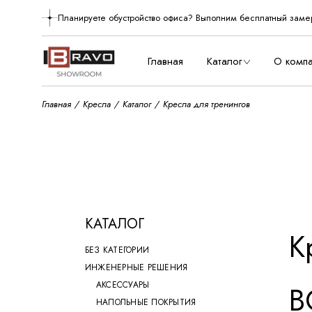
Skip
to
Планируете обустройство офиса? Выполним бесплатный заме
О нас
the
content
Производст
Главная
Каталог
О комп
Главная
Кресла
Каталог
Кресла для тренингов
О нас
Произво
КАТАЛОГ
К
БЕЗ КАТЕГОРИИ
ИНЖЕНЕРНЫЕ РЕШЕНИЯ
АКСЕССУАРЫ
В
НАПОЛЬНЫЕ ПОКРЫТИЯ