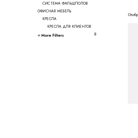
СИСТЕМА ФАЛЬШПОЛОВ
ОФИСНАЯ МЕБЕЛЬ
Отобр
КРЕСЛА
КРЕСЛА ДЛЯ КЛИЕНТОВ
КРЕСЛА ДЛЯ ПЕРЕГОВОРОВ
More Filters
КРЕСЛА ДЛЯ
РУКОВОДИТЕЛЕЙ
КРЕСЛА ДЛЯ СОТРУДНИКОВ
КРЕСЛА ДЛЯ ТРЕНИНГОВ
МЯГКАЯ МЕБЕЛЬ
СТОЛЫ
СТОЛ ДЛЯ РУКОВОДИТЕЛЯ
СТОЛЫ OPEN-SPACE
СТОЛЫ ДЛЯ МЕНЕДЖЕРОВ
СТОЛЫ ДЛЯ ПЕРЕГОВОРОВ
СТОЛЫ ДЛЯ СОТРУДНИКОВ
УЧЕБНАЯ И МЕД. МЕБЕЛЬ
ШКАФЫ И ТУМБЫ