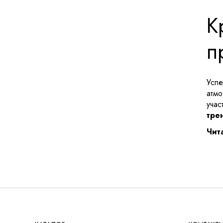
РЕШЕНИЯ ДЛЯ БИЗНЕСА
ДЛЯ ОТЕЛЕЙ
К
ДЛЯ УЧЕБНЫХ УЧРЕЖДЕНИЙ
п
Успе
атмо
учас
тре
Чит
По
Трен
и фу
спец
К
анат