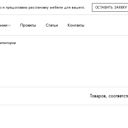
р и предоставим расстановку мебели для вашего.
ОСТАВИТЬ ЗАЯВКУ
во
ании
Проекты
Статьи
Контакты
итекторов
дство
Товаров, соответс