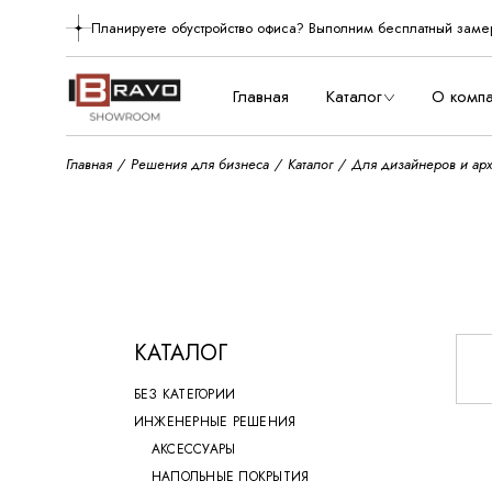
Skip
to
Планируете обустройство офиса? Выполним бесплатный заме
О нас
the
content
Производст
Главная
Каталог
О комп
Главная
Решения для бизнеса
Каталог
Для дизайнеров и арх
О нас
Произво
КАТАЛОГ
БЕЗ КАТЕГОРИИ
ИНЖЕНЕРНЫЕ РЕШЕНИЯ
АКСЕССУАРЫ
НАПОЛЬНЫЕ ПОКРЫТИЯ