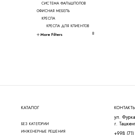
СИСТЕМА ФАЛЬШПОЛОВ
ОФИСНАЯ МЕБЕЛЬ
КРЕСЛА
КРЕСЛА ДЛЯ КЛИЕНТОВ
КРЕСЛА ДЛЯ ПЕРЕГОВОРОВ
More Filters
КРЕСЛА ДЛЯ
РУКОВОДИТЕЛЕЙ
КРЕСЛА ДЛЯ СОТРУДНИКОВ
КРЕСЛА ДЛЯ ТРЕНИНГОВ
МЯГКАЯ МЕБЕЛЬ
СТОЛЫ
СТОЛ ДЛЯ РУКОВОДИТЕЛЯ
СТОЛЫ OPEN-SPACE
СТОЛЫ ДЛЯ МЕНЕДЖЕРОВ
СТОЛЫ ДЛЯ ПЕРЕГОВОРОВ
КАТАЛОГ
КОНТАКТ
СТОЛЫ ДЛЯ СОТРУДНИКОВ
ул. Фурка
УЧЕБНАЯ И МЕД. МЕБЕЛЬ
г. Ташкент
БЕЗ КАТЕГОРИИ
ШКАФЫ И ТУМБЫ
ИНЖЕНЕРНЫЕ РЕШЕНИЯ
+998 (71)