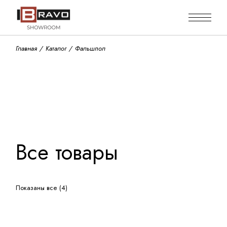
Skip
to
the
content
Главная
Каталог
Фальшпол
Все товары
Показаны все (4)
Исходная сортировка