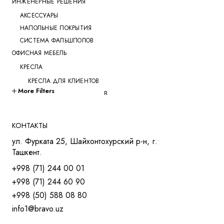
ИНЖЕНЕРНЫЕ РЕШЕНИЯ
АКСЕССУАРЫ
НАПОЛЬНЫЕ ПОКРЫТИЯ
СИСТЕМА ФАЛЬШПОЛОВ
ОФИСНАЯ МЕБЕЛЬ
КРЕСЛА
КРЕСЛА ДЛЯ КЛИЕНТОВ
More Filters
КРЕСЛА ДЛЯ ПЕРЕГОВОРОВ
КРЕСЛА ДЛЯ РУКОВОДИТЕЛЕЙ
КРЕСЛА ДЛЯ СОТРУДНИКОВ
КОНТАКТЫ
КРЕСЛА ДЛЯ ТРЕНИНГОВ
ул. Фурката 25, Шайхонтохурский р-н, г.
МЯГКАЯ МЕБЕЛЬ
Ташкент.
СТОЛЫ
+998 (71) 244 00 01
СТОЛ ДЛЯ РУКОВОДИТЕЛЯ
+998 (71) 244 60 90
СТОЛЫ OPEN-SPACE
+998 (50) 588 08 80
СТОЛЫ ДЛЯ МЕНЕДЖЕРОВ
info1@bravo.uz
СТОЛЫ ДЛЯ ПЕРЕГОВОРОВ
СТОЛЫ ДЛЯ СОТРУДНИКОВ