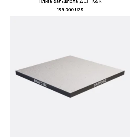
Плита фальшпола ДСП K&R
195 000
UZS