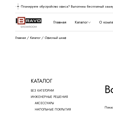
Skip
to
Планируете обустройство офиса? Выполним бесплатный заме
О нас
the
content
Производст
Главная
Каталог
О комп
Главная
Каталог
Офисный шкаф
О нас
Произво
КАТАЛОГ
В
БЕЗ КАТЕГОРИИ
ИНЖЕНЕРНЫЕ РЕШЕНИЯ
АКСЕССУАРЫ
Показ
НАПОЛЬНЫЕ ПОКРЫТИЯ