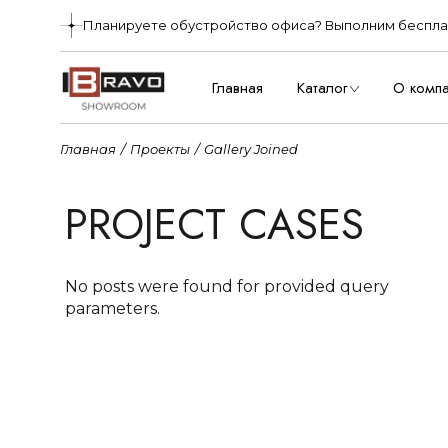
Планируете обустройство офиса? Выполним бесплат
О нас
Производ
Главная
Каталог
О комп
Главная
Проекты
Gallery Joined
О нас
Произв
PROJECT CASES
No posts were found for provided query
parameters.