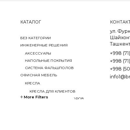
КАТАЛОГ
КОНТАК
ул. Фурк
Шайхонт
БЕЗ КАТЕГОРИИ
Ташкент
ИНЖЕНЕРНЫЕ РЕШЕНИЯ
+998 (71
АКСЕССУАРЫ
НАПОЛЬНЫЕ ПОКРЫТИЯ
+998 (71
СИСТЕМА ФАЛЬШПОЛОВ
+998 (50
ОФИСНАЯ МЕБЕЛЬ
info1@b
КРЕСЛА
КРЕСЛА ДЛЯ КЛИЕНТОВ
More Filters
КРЕСЛА ДЛЯ ПЕРЕГОВОРОВ
КРЕСЛА ДЛЯ РУКОВОДИТЕЛЕЙ
КРЕСЛА ДЛЯ СОТРУДНИКОВ
КРЕСЛА ДЛЯ ТРЕНИНГОВ
МЯГКАЯ МЕБЕЛЬ