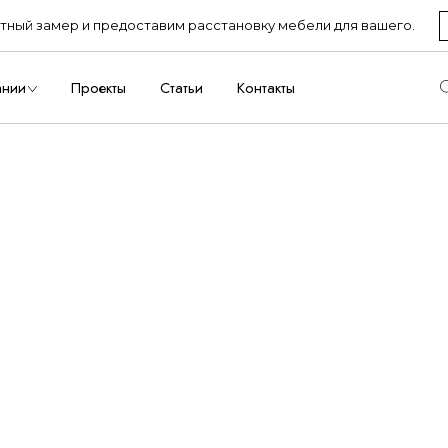
ный замер и предоставим расстановку мебели для вашего.
ство
ании
Проекты
Статьи
Контакты
одство