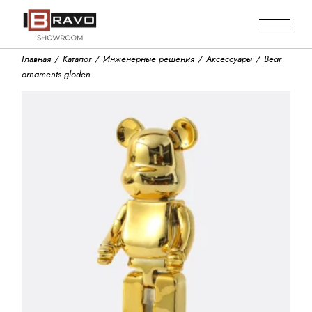
Skip
to
the
content
Главная
Каталог
Инженерные решения
Аксессуары
Bear
ornaments gloden