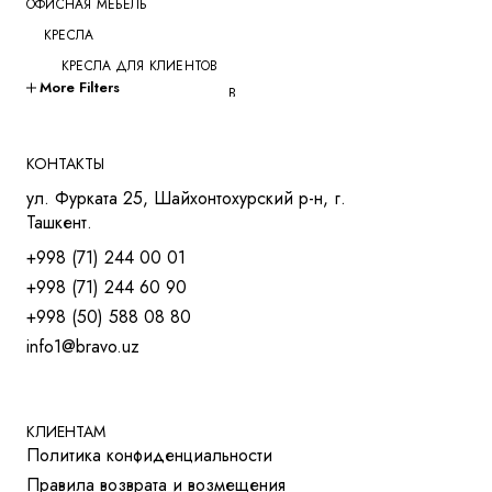
ОФИСНАЯ МЕБЕЛЬ
КРЕСЛА
КРЕСЛА ДЛЯ КЛИЕНТОВ
More Filters
КРЕСЛА ДЛЯ ПЕРЕГОВОРОВ
КРЕСЛА ДЛЯ РУКОВОДИТЕЛЕЙ
КРЕСЛА ДЛЯ СОТРУДНИКОВ
КОНТАКТЫ
КРЕСЛА ДЛЯ ТРЕНИНГОВ
ул. Фурката 25, Шайхонтохурский р-н, г.
МЯГКАЯ МЕБЕЛЬ
Ташкент.
СТОЛЫ
+998 (71) 244 00 01
СТОЛ ДЛЯ РУКОВОДИТЕЛЯ
+998 (71) 244 60 90
СТОЛЫ OPEN-SPACE
+998 (50) 588 08 80
СТОЛЫ ДЛЯ МЕНЕДЖЕРОВ
info1@bravo.uz
СТОЛЫ ДЛЯ ПЕРЕГОВОРОВ
СТОЛЫ ДЛЯ СОТРУДНИКОВ
УЧЕБНАЯ И МЕД. МЕБЕЛЬ
ШКАФЫ И ТУМБЫ
КЛИЕНТАМ
Политика конфиденциальности
РЕШЕНИЯ ДЛЯ БИЗНЕСА
Правила возврата и возмещения
ДЛЯ ОТЕЛЕЙ