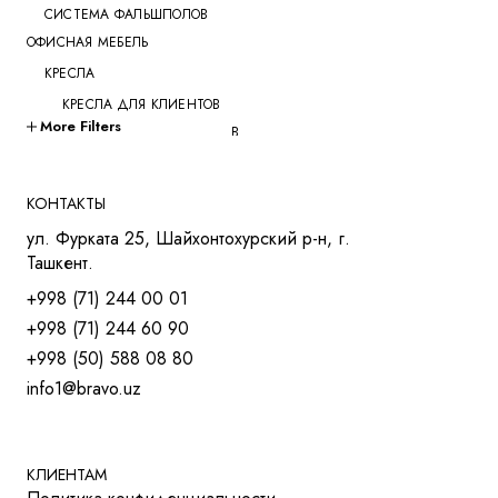
СИСТЕМА ФАЛЬШПОЛОВ
ОФИСНАЯ МЕБЕЛЬ
КРЕСЛА
КРЕСЛА ДЛЯ КЛИЕНТОВ
More Filters
КРЕСЛА ДЛЯ ПЕРЕГОВОРОВ
КРЕСЛА ДЛЯ РУКОВОДИТЕЛЕЙ
КРЕСЛА ДЛЯ СОТРУДНИКОВ
КОНТАКТЫ
КРЕСЛА ДЛЯ ТРЕНИНГОВ
ул. Фурката 25, Шайхонтохурский р-н, г.
МЯГКАЯ МЕБЕЛЬ
Ташкент.
СТОЛЫ
+998 (71) 244 00 01
СТОЛ ДЛЯ РУКОВОДИТЕЛЯ
+998 (71) 244 60 90
СТОЛЫ OPEN-SPACE
+998 (50) 588 08 80
СТОЛЫ ДЛЯ МЕНЕДЖЕРОВ
info1@bravo.uz
СТОЛЫ ДЛЯ ПЕРЕГОВОРОВ
СТОЛЫ ДЛЯ СОТРУДНИКОВ
УЧЕБНАЯ И МЕД. МЕБЕЛЬ
ШКАФЫ И ТУМБЫ
КЛИЕНТАМ
РЕШЕНИЯ ДЛЯ БИЗНЕСА