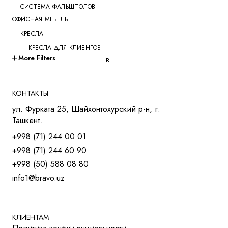
СИСТЕМА ФАЛЬШПОЛОВ
ОФИСНАЯ МЕБЕЛЬ
КРЕСЛА
КРЕСЛА ДЛЯ КЛИЕНТОВ
More Filters
КРЕСЛА ДЛЯ ПЕРЕГОВОРОВ
КРЕСЛА ДЛЯ РУКОВОДИТЕЛЕЙ
КРЕСЛА ДЛЯ СОТРУДНИКОВ
КОНТАКТЫ
КРЕСЛА ДЛЯ ТРЕНИНГОВ
ул. Фурката 25, Шайхонтохурский р-н, г.
МЯГКАЯ МЕБЕЛЬ
Ташкент.
СТОЛЫ
+998 (71) 244 00 01
СТОЛ ДЛЯ РУКОВОДИТЕЛЯ
+998 (71) 244 60 90
СТОЛЫ OPEN-SPACE
+998 (50) 588 08 80
СТОЛЫ ДЛЯ МЕНЕДЖЕРОВ
info1@bravo.uz
СТОЛЫ ДЛЯ ПЕРЕГОВОРОВ
СТОЛЫ ДЛЯ СОТРУДНИКОВ
УЧЕБНАЯ И МЕД. МЕБЕЛЬ
ШКАФЫ И ТУМБЫ
КЛИЕНТАМ
РЕШЕНИЯ ДЛЯ БИЗНЕСА