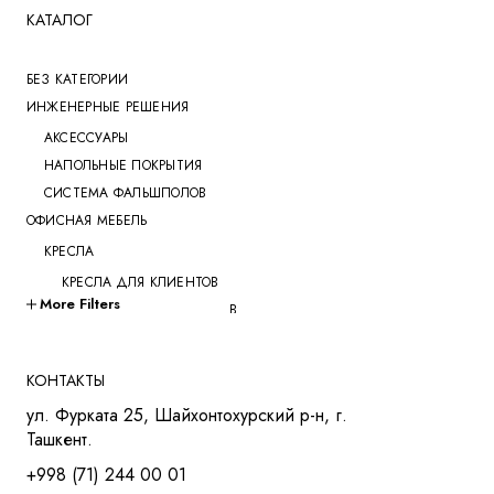
КАТАЛОГ
БЕЗ КАТЕГОРИИ
ИНЖЕНЕРНЫЕ РЕШЕНИЯ
АКСЕССУАРЫ
НАПОЛЬНЫЕ ПОКРЫТИЯ
СИСТЕМА ФАЛЬШПОЛОВ
ОФИСНАЯ МЕБЕЛЬ
КРЕСЛА
КРЕСЛА ДЛЯ КЛИЕНТОВ
More Filters
КРЕСЛА ДЛЯ ПЕРЕГОВОРОВ
КРЕСЛА ДЛЯ РУКОВОДИТЕЛЕЙ
КРЕСЛА ДЛЯ СОТРУДНИКОВ
КОНТАКТЫ
КРЕСЛА ДЛЯ ТРЕНИНГОВ
ул. Фурката 25, Шайхонтохурский р-н, г.
МЯГКАЯ МЕБЕЛЬ
Ташкент.
СТОЛЫ
+998 (71) 244 00 01
СТОЛ ДЛЯ РУКОВОДИТЕЛЯ