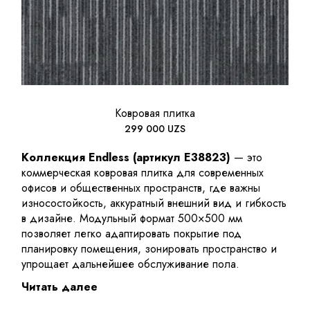
Ковровая плитка
299 000
UZS
Коллекция Endless (артикул E38823)
— это
коммерческая ковровая плитка для современных
офисов и общественных пространств, где важны
износостойкость, аккуратный внешний вид и гибкость
в дизайне. Модульный формат 500×500 мм
позволяет легко адаптировать покрытие под
планировку помещения, зонировать пространство и
упрощает дальнейшее обслуживание пола.
Читать далее
По сравнению с классическим рулонным
ковролином, ковровая плитка более практична в