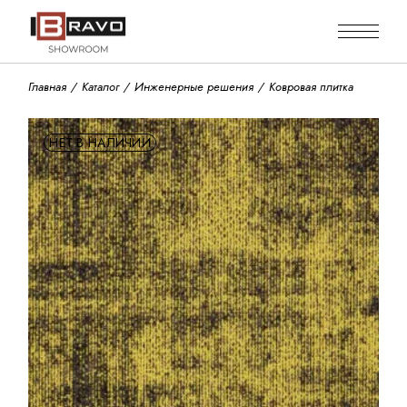
Skip
to
the
content
Главная
Каталог
Инженерные решения
Ковровая плитка
НЕТ В НАЛИЧИИ