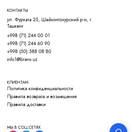
КРЕСЛА ДЛЯ СОТРУДНИКОВ
КОНТАКТЫ
КРЕСЛА ДЛЯ ТРЕНИНГОВ
ул. Фурката 25, Шайхонтохурский р-н, г.
МЯГКАЯ МЕБЕЛЬ
Ташкент.
СТОЛЫ
+998 (71) 244 00 01
СТОЛ ДЛЯ РУКОВОДИТЕЛЯ
+998 (71) 244 60 90
СТОЛЫ OPEN-SPACE
+998 (50) 588 08 80
СТОЛЫ ДЛЯ МЕНЕДЖЕРОВ
info1@bravo.uz
СТОЛЫ ДЛЯ ПЕРЕГОВОРОВ
СТОЛЫ ДЛЯ СОТРУДНИКОВ
УЧЕБНАЯ И МЕД. МЕБЕЛЬ
ШКАФЫ И ТУМБЫ
КЛИЕНТАМ
Политика конфиденциальности
РЕШЕНИЯ ДЛЯ БИЗНЕСА
Правила возврата и возмещения
ДЛЯ ОТЕЛЕЙ
Правила доставки
ДЛЯ УЧЕБНЫХ УЧРЕЖДЕНИЙ
МЫ В СОЦ.СЕТЯХ