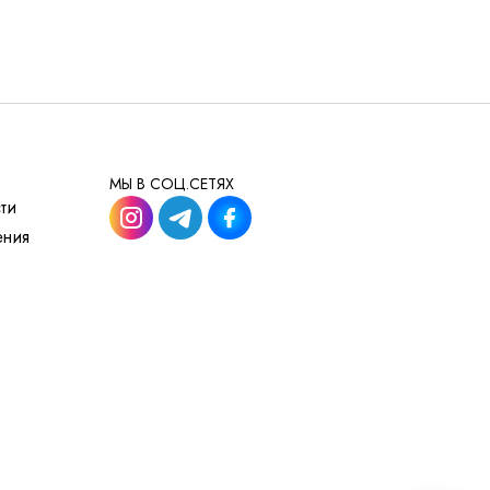
их напольных покрытий. Петлевой тип
охраняет аккуратную текстуру покрытия на
льную геометрию плитки и плотное
и
, создавая плавные визуальные переходы,
МЫ В СОЦ.СЕТЯХ
для дизайнерских решений, так и для
ти
ения