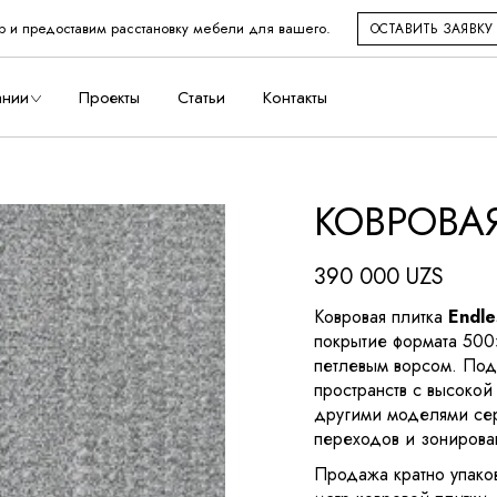
р и предоставим расстановку мебели для вашего.
ОСТАВИТЬ ЗАЯВКУ
во
ании
Проекты
Статьи
Контакты
КОВРОВА
дство
390 000
UZS
Ковровая плитка
Endle
покрытие формата 500
петлевым ворсом. Под
пространств с высокой
другими моделями се
переходов и зонирова
Продажа кратно упаков