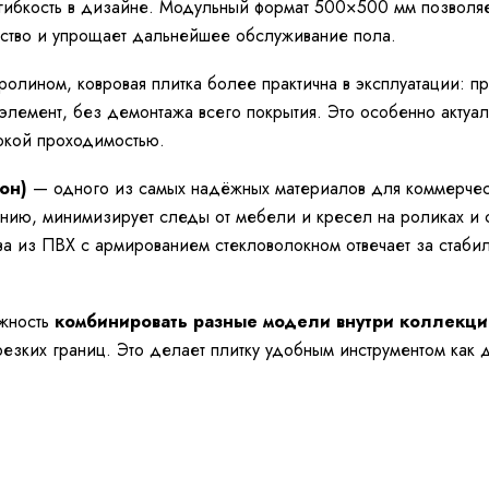
 гибкость в дизайне. Модульный формат 500×500 мм позволяе
нство и упрощает дальнейшее обслуживание пола.
олином, ковровая плитка более практична в эксплуатации: п
элемент, без демонтажа всего покрытия. Это особенно актуал
окой проходимостью.
он)
— одного из самых надёжных материалов для коммерческ
анию, минимизирует следы от мебели и кресел на роликах и с
ва из ПВХ с армированием стекловолокном отвечает за стаби
ожность
комбинировать разные модели внутри коллекци
резких границ. Это делает плитку удобным инструментом как 