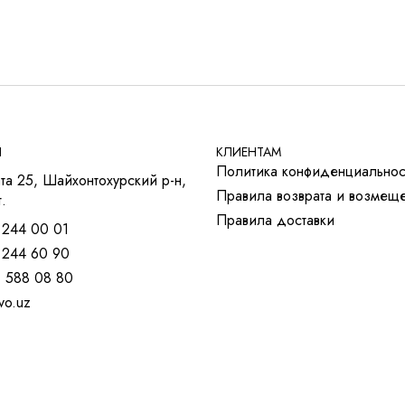
окой проходимостью.
он)
— одного из самых надёжных материалов для коммерческ
анию, минимизирует следы от мебели и кресел на роликах и с
ва из ПВХ с армированием стекловолокном отвечает за стаби
ожность
комбинировать разные модели внутри коллекци
Ы
КЛИЕНТАМ
резких границ. Это делает плитку удобным инструментом как 
Политика конфиденциальнос
та 25, Шайхонтохурский р-н,
Правила возврата и возмещ
.
Правила доставки
 244 00 01
 244 60 90
) 588 08 80
)
vo.uz