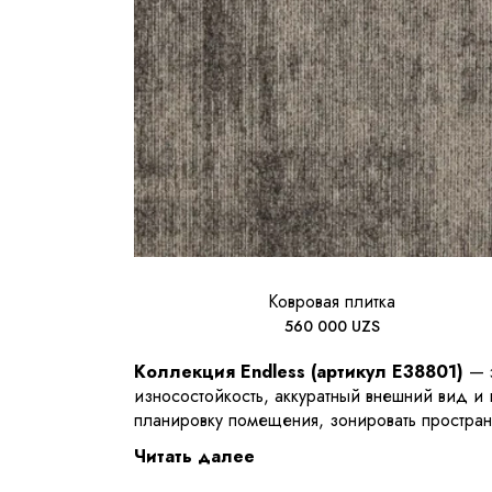
Ковровая плитка
560 000
UZS
Коллекция Endless (артикул E38801)
— э
износостойкость, аккуратный внешний вид и
планировку помещения, зонировать простра
Читать далее
По сравнению с классическим рулонным ковр
повреждениях заменяется только отдельный 