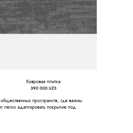
Ковровая плитка
390 000
UZS
 общественных пространств, где важны
т легко адаптировать покрытие под
ри локальных загрязнениях или
ьно для офисов, open space-зон,