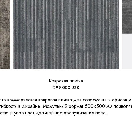
Ковровая плитка
299 000
UZS
то коммерческая ковровая плитка для современных офисов и
 гибкость в дизайне. Модульный формат 500×500 мм позволяе
нство и упрощает дальнейшее обслуживание пола.
олином, ковровая плитка более практична в эксплуатации: п
элемент, без демонтажа всего покрытия. Это особенно актуал