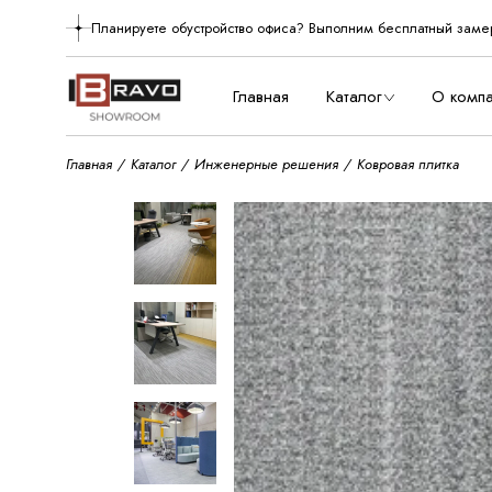
Skip
to
Планируете обустройство офиса? Выполним бесплатный заме
О нас
the
content
Производст
Главная
Каталог
О комп
Главная
Каталог
Инженерные решения
Ковровая плитка
О нас
Произво