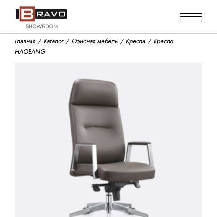
Skip
to
the
content
Главная
Каталог
Офисная мебель
Кресла
Кресло
HAOBANG