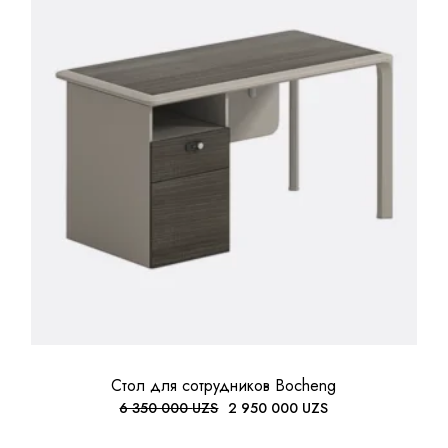
Стол для сотрудников Bocheng
6 350 000
UZS
2 950 000
UZS
ПЕРВОНАЧАЛЬНАЯ
ТЕКУЩАЯ
ЦЕНА
ЦЕНА:
СОСТАВЛЯЛА
2