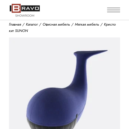
Skip
to
the
content
Главная
Каталог
Офисная мебель
Мягкая мебель
Кресло
кит SUNON