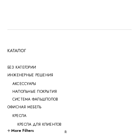
6
950
350
000 UZS.
000 UZS.
КАТАЛОГ
БЕЗ КАТЕГОРИИ
ИНЖЕНЕРНЫЕ РЕШЕНИЯ
АКСЕССУАРЫ
НАПОЛЬНЫЕ ПОКРЫТИЯ
СИСТЕМА ФАЛЬШПОЛОВ
ОФИСНАЯ МЕБЕЛЬ
КРЕСЛА
КРЕСЛА ДЛЯ КЛИЕНТОВ
More Filters
КРЕСЛА ДЛЯ ПЕРЕГОВОРОВ