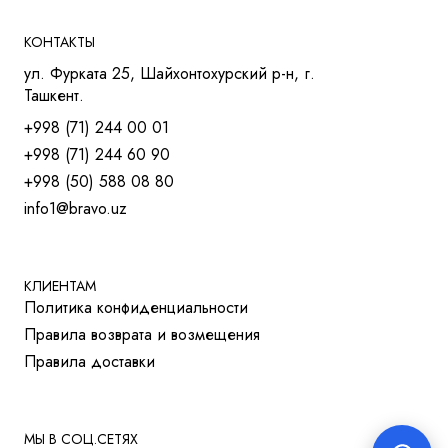
КРЕСЛА ДЛЯ РУКОВОДИТЕЛЕЙ
КРЕСЛА ДЛЯ СОТРУДНИКОВ
КОНТАКТЫ
КРЕСЛА ДЛЯ ТРЕНИНГОВ
ул. Фурката 25, Шайхонтохурский р-н, г.
МЯГКАЯ МЕБЕЛЬ
Ташкент.
СТОЛЫ
+998 (71) 244 00 01
СТОЛ ДЛЯ РУКОВОДИТЕЛЯ
+998 (71) 244 60 90
СТОЛЫ OPEN-SPACE
+998 (50) 588 08 80
СТОЛЫ ДЛЯ МЕНЕДЖЕРОВ
info1@bravo.uz
СТОЛЫ ДЛЯ ПЕРЕГОВОРОВ
СТОЛЫ ДЛЯ СОТРУДНИКОВ
УЧЕБНАЯ И МЕД. МЕБЕЛЬ
ШКАФЫ И ТУМБЫ
КЛИЕНТАМ
Политика конфиденциальности
РЕШЕНИЯ ДЛЯ БИЗНЕСА
Правила возврата и возмещения
ДЛЯ ОТЕЛЕЙ
Правила доставки
ДЛЯ УЧЕБНЫХ УЧРЕЖДЕНИЙ
МЫ В СОЦ.СЕТЯХ