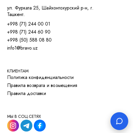
КРЕСЛА ДЛЯ ТРЕНИНГОВ
ул. Фурката 25, Шайхонтохурский р-н, г.
МЯГКАЯ МЕБЕЛЬ
Ташкент.
СТОЛЫ
+998 (71) 244 00 01
СТОЛ ДЛЯ РУКОВОДИТЕЛЯ
+998 (71) 244 60 90
СТОЛЫ OPEN-SPACE
+998 (50) 588 08 80
СТОЛЫ ДЛЯ МЕНЕДЖЕРОВ
info1@bravo.uz
СТОЛЫ ДЛЯ ПЕРЕГОВОРОВ
СТОЛЫ ДЛЯ СОТРУДНИКОВ
УЧЕБНАЯ И МЕД. МЕБЕЛЬ
ШКАФЫ И ТУМБЫ
КЛИЕНТАМ
Политика конфиденциальности
РЕШЕНИЯ ДЛЯ БИЗНЕСА
Правила возврата и возмещения
ДЛЯ ОТЕЛЕЙ
Правила доставки
ДЛЯ УЧЕБНЫХ УЧРЕЖДЕНИЙ
МЫ В СОЦ.СЕТЯХ