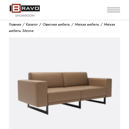
Skip
to
the
content
Главная
Каталог
Офисная мебель
Мягкая мебель
Мягкая
мебель Sitzone