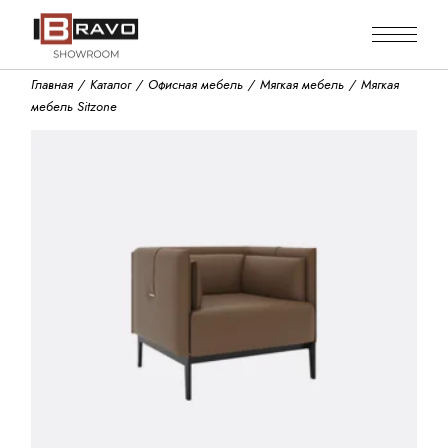
Skip
to
the
content
Главная
Каталог
Офисная мебель
Мягкая мебель
Мягкая
мебель Sitzone