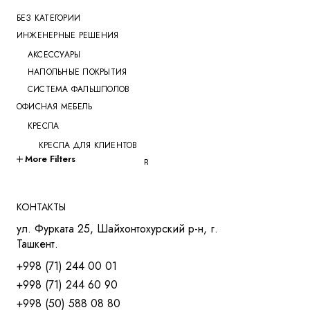
БЕЗ КАТЕГОРИИ
ИНЖЕНЕРНЫЕ РЕШЕНИЯ
АКСЕССУАРЫ
НАПОЛЬНЫЕ ПОКРЫТИЯ
СИСТЕМА ФАЛЬШПОЛОВ
ОФИСНАЯ МЕБЕЛЬ
КРЕСЛА
КРЕСЛА ДЛЯ КЛИЕНТОВ
More Filters
КРЕСЛА ДЛЯ ПЕРЕГОВОРОВ
КРЕСЛА ДЛЯ РУКОВОДИТЕЛЕЙ
КРЕСЛА ДЛЯ СОТРУДНИКОВ
КОНТАКТЫ
КРЕСЛА ДЛЯ ТРЕНИНГОВ
ул. Фурката 25, Шайхонтохурский р-н, г.
МЯГКАЯ МЕБЕЛЬ
Ташкент.
СТОЛЫ
+998 (71) 244 00 01
СТОЛ ДЛЯ РУКОВОДИТЕЛЯ
+998 (71) 244 60 90
СТОЛЫ OPEN-SPACE
+998 (50) 588 08 80
СТОЛЫ ДЛЯ МЕНЕДЖЕРОВ