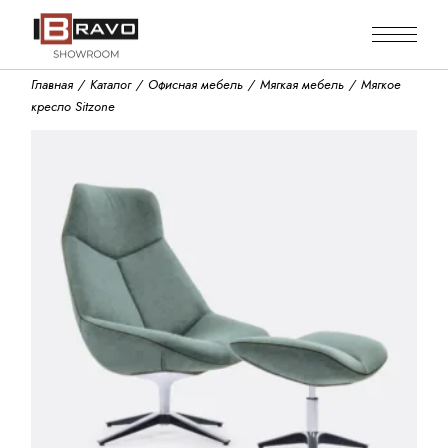
Skip
to
the
content
Главная
Каталог
Офисная мебель
Мягкая мебель
Мягкое
кресло Sitzone