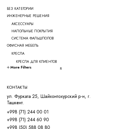
БЕЗ КАТЕГОРИИ
ИНЖЕНЕРНЫЕ РЕШЕНИЯ
АКСЕССУАРЫ
НАПОЛЬНЫЕ ПОКРЫТИЯ
СИСТЕМА ФАЛЬШПОЛОВ
ОФИСНАЯ МЕБЕЛЬ
КРЕСЛА
КРЕСЛА ДЛЯ КЛИЕНТОВ
More Filters
КРЕСЛА ДЛЯ ПЕРЕГОВОРОВ
КРЕСЛА ДЛЯ РУКОВОДИТЕЛЕЙ
КРЕСЛА ДЛЯ СОТРУДНИКОВ
КОНТАКТЫ
КРЕСЛА ДЛЯ ТРЕНИНГОВ
ул. Фурката 25, Шайхонтохурский р-н, г.
МЯГКАЯ МЕБЕЛЬ
Ташкент.
СТОЛЫ
+998 (71) 244 00 01
СТОЛ ДЛЯ РУКОВОДИТЕЛЯ
+998 (71) 244 60 90
СТОЛЫ OPEN-SPACE
+998 (50) 588 08 80
СТОЛЫ ДЛЯ МЕНЕДЖЕРОВ