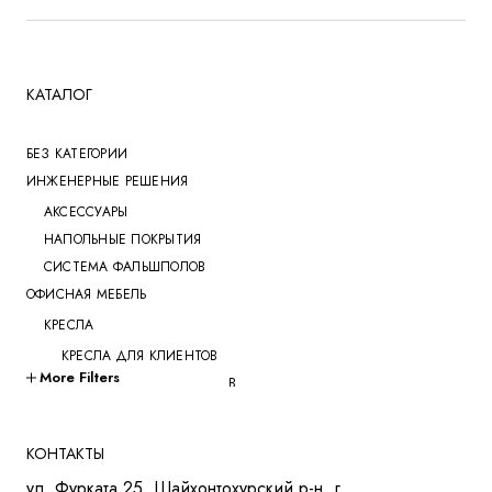
КАТАЛОГ
БЕЗ КАТЕГОРИИ
ИНЖЕНЕРНЫЕ РЕШЕНИЯ
АКСЕССУАРЫ
НАПОЛЬНЫЕ ПОКРЫТИЯ
СИСТЕМА ФАЛЬШПОЛОВ
ОФИСНАЯ МЕБЕЛЬ
КРЕСЛА
КРЕСЛА ДЛЯ КЛИЕНТОВ
More Filters
КРЕСЛА ДЛЯ ПЕРЕГОВОРОВ
КРЕСЛА ДЛЯ РУКОВОДИТЕЛЕЙ
КРЕСЛА ДЛЯ СОТРУДНИКОВ
КОНТАКТЫ
КРЕСЛА ДЛЯ ТРЕНИНГОВ
ул. Фурката 25, Шайхонтохурский р-н, г.