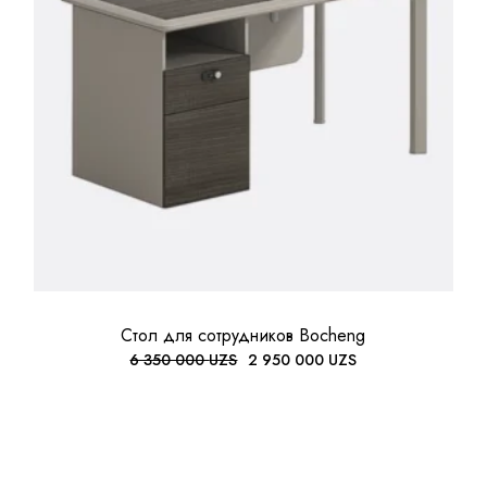
Стол для сотрудников Bocheng
6 350 000
UZS
2 950 000
UZS
ПЕРВОНАЧАЛЬНАЯ
ТЕКУЩАЯ
ЦЕНА
ЦЕНА:
СОСТАВЛЯЛА
2
6
950
350
000 UZS.
000 UZS.