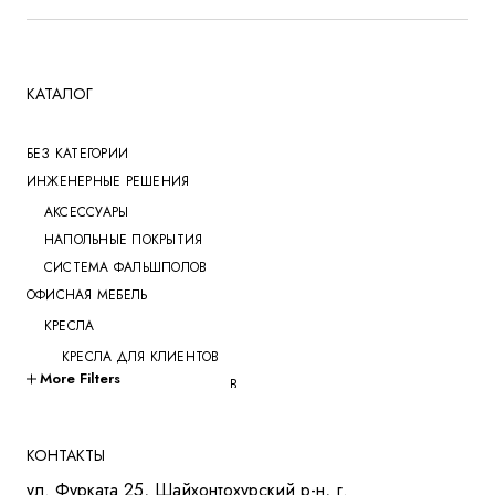
КАТАЛОГ
БЕЗ КАТЕГОРИИ
ИНЖЕНЕРНЫЕ РЕШЕНИЯ
АКСЕССУАРЫ
НАПОЛЬНЫЕ ПОКРЫТИЯ
СИСТЕМА ФАЛЬШПОЛОВ
ОФИСНАЯ МЕБЕЛЬ
КРЕСЛА
КРЕСЛА ДЛЯ КЛИЕНТОВ
More Filters
КРЕСЛА ДЛЯ ПЕРЕГОВОРОВ
КРЕСЛА ДЛЯ РУКОВОДИТЕЛЕЙ
КРЕСЛА ДЛЯ СОТРУДНИКОВ
КОНТАКТЫ
КРЕСЛА ДЛЯ ТРЕНИНГОВ
ул. Фурката 25, Шайхонтохурский р-н, г.