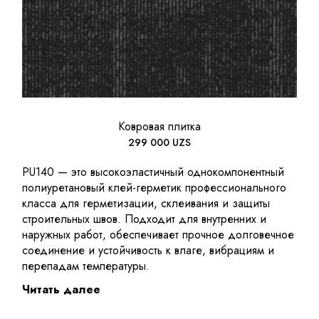
Ковровая плитка
299 000
UZS
PU140 — это высокоэластичный однокомпонентный
полиуретановый клей-герметик профессионального
класса для герметизации, склеивания и защиты
строительных швов. Подходит для внутренних и
наружных работ, обеспечивает прочное долговечное
соединение и устойчивость к влаге, вибрациям и
перепадам температуры.
Читать далее
Герметик поставляется в профессиональном формате
600 мл (foil sausage pack), который удобен для