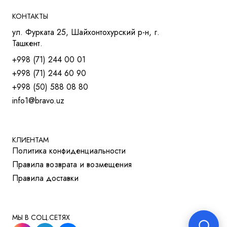
КРЕСЛА ДЛЯ СОТРУДНИКОВ
КОНТАКТЫ
КРЕСЛА ДЛЯ ТРЕНИНГОВ
ул. Фурката 25, Шайхонтохурский р-н, г.
МЯГКАЯ МЕБЕЛЬ
Ташкент.
СТОЛЫ
+998 (71) 244 00 01
СТОЛ ДЛЯ РУКОВОДИТЕЛЯ
+998 (71) 244 60 90
СТОЛЫ OPEN-SPACE
+998 (50) 588 08 80
СТОЛЫ ДЛЯ МЕНЕДЖЕРОВ
info1@bravo.uz
СТОЛЫ ДЛЯ ПЕРЕГОВОРОВ
СТОЛЫ ДЛЯ СОТРУДНИКОВ
УЧЕБНАЯ И МЕД. МЕБЕЛЬ
ШКАФЫ И ТУМБЫ
КЛИЕНТАМ
Политика конфиденциальности
РЕШЕНИЯ ДЛЯ БИЗНЕСА
Правила возврата и возмещения
ДЛЯ ОТЕЛЕЙ
Правила доставки
ДЛЯ УЧЕБНЫХ УЧРЕЖДЕНИЙ
МЫ В СОЦ.СЕТЯХ