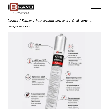
Skip
to
the
content
Главная
Каталог
Инженерные решения
Клей-герметик
полиуретановый