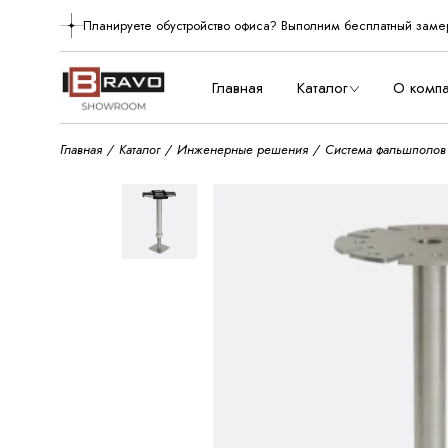
Skip
to
Планируете обустройство офиса? Выполним бесплатный заме
О нас
the
content
Производст
Главная
Каталог
О комп
Главная
Каталог
Инженерные решения
Система фальшполов
О нас
Произво