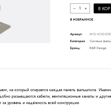
Стойка фальшпола K&
В КО
В ИЗБРАННОЕ
Артикул:
М12 H130-200
Категория
Система фал
Бренд:
K&R Design
мент, на который опирается каждая панель фальшпола. Именн
удобно размещаются кабели, вентиляционные каналы и други
 за уровень и надёжность всей конструкции.