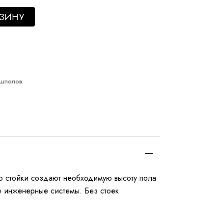
R Design quantity
РЗИНУ
ьшполов
о стойки создают необходимую высоту пола
е инженерные системы. Без стоек