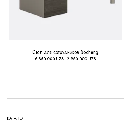
Стол для сотрудников Bocheng
6 350 000
UZS
2 950 000
UZS
ПЕРВОНАЧАЛЬНАЯ
ТЕКУЩАЯ
ЦЕНА
ЦЕНА:
СОСТАВЛЯЛА
2
6
950
350
000 UZS.
000 UZS.
КАТАЛОГ