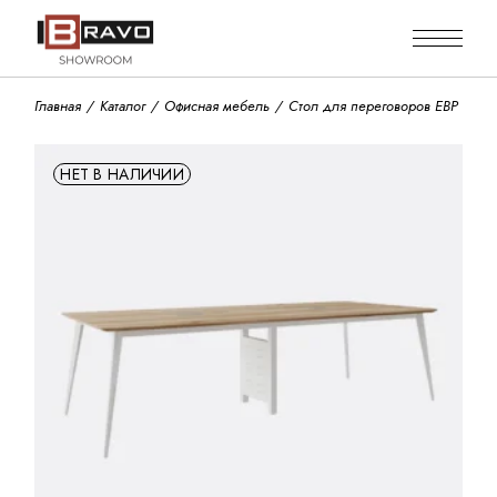
Skip
to
the
content
Главная
Каталог
Офисная мебель
Стол для переговоров EBP
НЕТ В НАЛИЧИИ