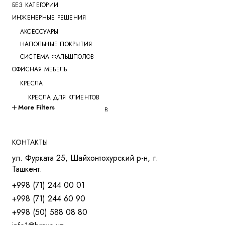
БЕЗ КАТЕГОРИИ
ИНЖЕНЕРНЫЕ РЕШЕНИЯ
АКСЕССУАРЫ
НАПОЛЬНЫЕ ПОКРЫТИЯ
СИСТЕМА ФАЛЬШПОЛОВ
ОФИСНАЯ МЕБЕЛЬ
КРЕСЛА
КРЕСЛА ДЛЯ КЛИЕНТОВ
More Filters
КРЕСЛА ДЛЯ ПЕРЕГОВОРОВ
КРЕСЛА ДЛЯ РУКОВОДИТЕЛЕЙ
КРЕСЛА ДЛЯ СОТРУДНИКОВ
КОНТАКТЫ
КРЕСЛА ДЛЯ ТРЕНИНГОВ
ул. Фурката 25, Шайхонтохурский р-н, г.
МЯГКАЯ МЕБЕЛЬ
Ташкент.
СТОЛЫ
+998 (71) 244 00 01
СТОЛ ДЛЯ РУКОВОДИТЕЛЯ
+998 (71) 244 60 90
СТОЛЫ OPEN-SPACE
+998 (50) 588 08 80
СТОЛЫ ДЛЯ МЕНЕДЖЕРОВ
СТОЛЫ ДЛЯ ПЕРЕГОВОРОВ