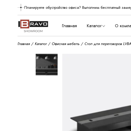
Skip
to
Планируете обустройство офиса? Выполним бесплатный заме
О нас
the
content
Производст
Главная
Каталог
О комп
Главная
Каталог
Офисная мебель
Стол для переговоров LVB
О нас
Произво