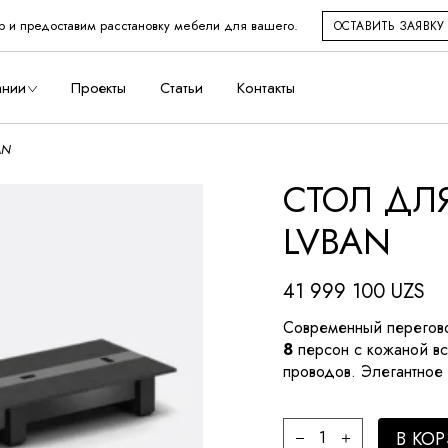
р и предоставим расстановку мебели для вашего.
ОСТАВИТЬ ЗАЯВКУ
во
ании
Проекты
Статьи
Контакты
AN
СТОЛ ДЛ
дство
LVBAN
41 999 100
UZS
Современный перегов
8
персон с кожаной вс
проводов. Элегантное
Стол для переговоро
В КО