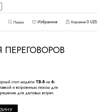
Избранное
0
UZS
Корзина
Поиск
Я ПЕРЕГОВОРОВ
орный стол модели
TB-8
на
6-
тавкой и встроенным люком для
 решение для деловых встреч.
в LVBAN quantity
РЗИНУ