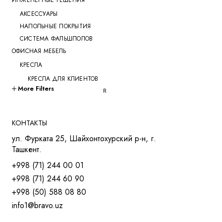
АКСЕССУАРЫ
НАПОЛЬНЫЕ ПОКРЫТИЯ
СИСТЕМА ФАЛЬШПОЛОВ
ОФИСНАЯ МЕБЕЛЬ
КРЕСЛА
КРЕСЛА ДЛЯ КЛИЕНТОВ
More Filters
КРЕСЛА ДЛЯ ПЕРЕГОВОРОВ
КРЕСЛА ДЛЯ РУКОВОДИТЕЛЕЙ
КРЕСЛА ДЛЯ СОТРУДНИКОВ
КОНТАКТЫ
КРЕСЛА ДЛЯ ТРЕНИНГОВ
ул. Фурката 25, Шайхонтохурский р-н, г.
МЯГКАЯ МЕБЕЛЬ
Ташкент.
СТОЛЫ
+998 (71) 244 00 01
СТОЛ ДЛЯ РУКОВОДИТЕЛЯ
+998 (71) 244 60 90
СТОЛЫ OPEN-SPACE
+998 (50) 588 08 80
СТОЛЫ ДЛЯ МЕНЕДЖЕРОВ
info1@bravo.uz
СТОЛЫ ДЛЯ ПЕРЕГОВОРОВ
СТОЛЫ ДЛЯ СОТРУДНИКОВ