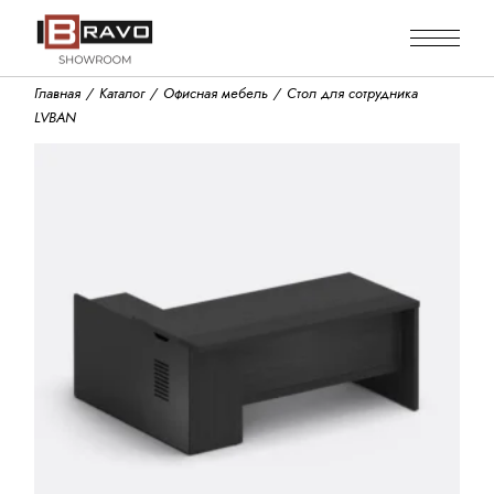
Skip
to
the
content
Главная
Каталог
Офисная мебель
Стол для сотрудника
LVBAN