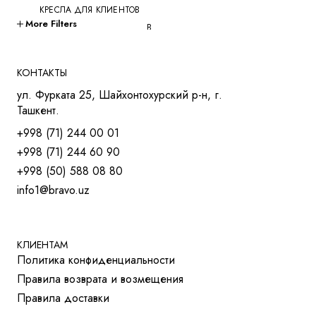
КРЕСЛА ДЛЯ КЛИЕНТОВ
More Filters
КРЕСЛА ДЛЯ ПЕРЕГОВОРОВ
КРЕСЛА ДЛЯ РУКОВОДИТЕЛЕЙ
КРЕСЛА ДЛЯ СОТРУДНИКОВ
КОНТАКТЫ
КРЕСЛА ДЛЯ ТРЕНИНГОВ
ул. Фурката 25, Шайхонтохурский р-н, г.
МЯГКАЯ МЕБЕЛЬ
Ташкент.
СТОЛЫ
+998 (71) 244 00 01
СТОЛ ДЛЯ РУКОВОДИТЕЛЯ
+998 (71) 244 60 90
СТОЛЫ OPEN-SPACE
+998 (50) 588 08 80
СТОЛЫ ДЛЯ МЕНЕДЖЕРОВ
info1@bravo.uz
СТОЛЫ ДЛЯ ПЕРЕГОВОРОВ
СТОЛЫ ДЛЯ СОТРУДНИКОВ
УЧЕБНАЯ И МЕД. МЕБЕЛЬ
ШКАФЫ И ТУМБЫ
КЛИЕНТАМ
Политика конфиденциальности
РЕШЕНИЯ ДЛЯ БИЗНЕСА
Правила возврата и возмещения
ДЛЯ ОТЕЛЕЙ
Правила доставки
ДЛЯ УЧЕБНЫХ УЧРЕЖДЕНИЙ