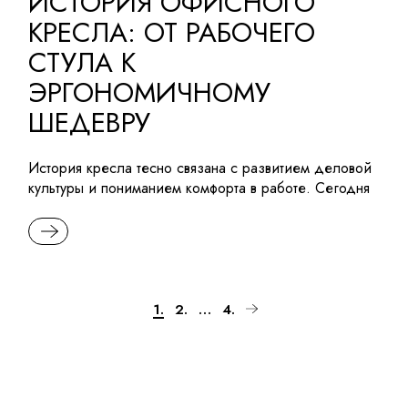
ИСТОРИЯ ОФИСНОГО
КРЕСЛА: ОТ РАБОЧЕГО
СТУЛА К
ЭРГОНОМИЧНОМУ
ШЕДЕВРУ
История кресла тесно связана с развитием деловой
культуры и пониманием комфорта в работе. Сегодня
READ MORE
Пагинация
1.
2.
…
4.
записей