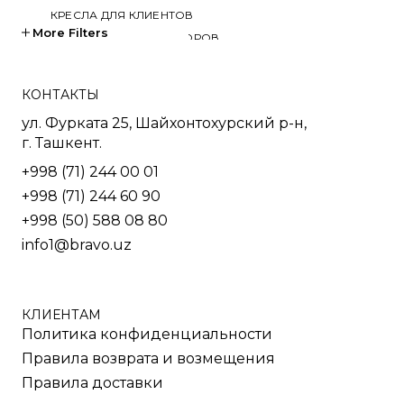
КРЕСЛА ДЛЯ КЛИЕНТОВ
More Filters
КРЕСЛА ДЛЯ ПЕРЕГОВОРОВ
КРЕСЛА ДЛЯ РУКОВОДИТЕЛЕЙ
КРЕСЛА ДЛЯ СОТРУДНИКОВ
КОНТАКТЫ
КРЕСЛА ДЛЯ ТРЕНИНГОВ
ул. Фурката 25, Шайхонтохурский р-н,
МЯГКАЯ МЕБЕЛЬ
г. Ташкент.
СТОЛЫ
+998 (71) 244 00 01
СТОЛ ДЛЯ РУКОВОДИТЕЛЯ
+998 (71) 244 60 90
СТОЛЫ OPEN-SPACE
+998 (50) 588 08 80
СТОЛЫ ДЛЯ МЕНЕДЖЕРОВ
info1@bravo.uz
СТОЛЫ ДЛЯ ПЕРЕГОВОРОВ
СТОЛЫ ДЛЯ СОТРУДНИКОВ
УЧЕБНАЯ И МЕД. МЕБЕЛЬ
ШКАФЫ И ТУМБЫ
КЛИЕНТАМ
Политика конфиденциальности
РЕШЕНИЯ ДЛЯ БИЗНЕСА
Правила возврата и возмещения
ДЛЯ ОТЕЛЕЙ
Правила доставки
ДЛЯ УЧЕБНЫХ УЧРЕЖДЕНИЙ