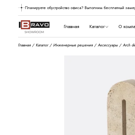
Skip
to
Планируете обустройство офиса? Выполним бесплатный заме
О нас
the
content
Производст
Главная
Каталог
О комп
Главная
Каталог
Инженерные решения
Аксессуары
Arch d
О нас
Произво