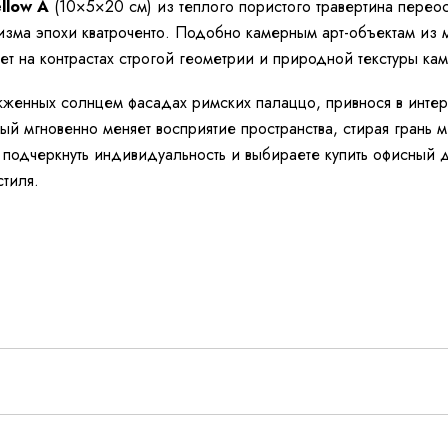
ellow A
(10×5×20 см) из теплого пористого травертина перео
лизма эпохи кватроченто. Подобно камерным арт-объектам из
ет на контрастах строгой геометрии и природной текстуры кам
жженных солнцем фасадах римских палаццо, привнося в интер
ый мгновенно меняет восприятие пространства, стирая грань 
 подчеркнуть индивидуальность и выбираете купить офисный де
тиля.