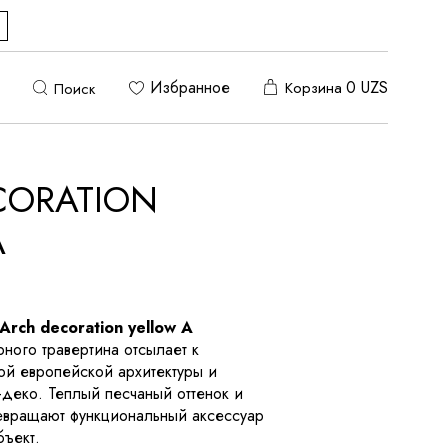
Избранное
0
UZS
Корзина
Поиск
CORATION
A
Arch decoration yellow A
рного травертина отсылает к
ой европейской архитектуры и
-деко. Теплый песчаный оттенок и
ревращают функциональный аксессуар
бъект.