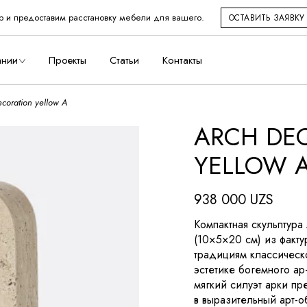
р и предоставим расстановку мебели для вашего.
ОСТАВИТЬ ЗАЯВКУ
во
ании
Проекты
Статьи
Контакты
ecoration yellow A
ARCH DE
дство
YELLOW 
938 000
UZS
Компактная скульптура
(10×5×20 см) из факту
традициям классическ
эстетике богемного ар
мягкий силуэт арки п
в выразительный арт-о