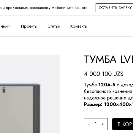
р и предоставим расстановку мебели для вашего.
ОСТАВИТЬ ЗАЯВКУ
во
ании
Проекты
Статьи
Контакты
ТУМБА L
дство
4 000 100
UZS
Тумба
120A-5
с довод
безопасного хранения
надёжное решение дл
Размер: 1200×400×
Тумба LVBAN quantit
В КО