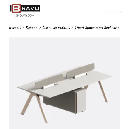
Skip
to
the
content
Главная
Каталог
Офисная мебель
Open Space стол Smilesiyo