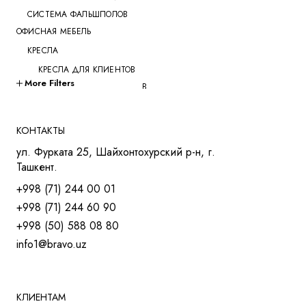
СИСТЕМА ФАЛЬШПОЛОВ
ОФИСНАЯ МЕБЕЛЬ
КРЕСЛА
КРЕСЛА ДЛЯ КЛИЕНТОВ
More Filters
КРЕСЛА ДЛЯ ПЕРЕГОВОРОВ
КРЕСЛА ДЛЯ РУКОВОДИТЕЛЕЙ
КРЕСЛА ДЛЯ СОТРУДНИКОВ
КОНТАКТЫ
КРЕСЛА ДЛЯ ТРЕНИНГОВ
ул. Фурката 25, Шайхонтохурский р-н, г.
МЯГКАЯ МЕБЕЛЬ
Ташкент.
СТОЛЫ
+998 (71) 244 00 01
СТОЛ ДЛЯ РУКОВОДИТЕЛЯ
+998 (71) 244 60 90
СТОЛЫ OPEN-SPACE
+998 (50) 588 08 80
СТОЛЫ ДЛЯ МЕНЕДЖЕРОВ
info1@bravo.uz
СТОЛЫ ДЛЯ ПЕРЕГОВОРОВ
СТОЛЫ ДЛЯ СОТРУДНИКОВ
УЧЕБНАЯ И МЕД. МЕБЕЛЬ
ШКАФЫ И ТУМБЫ
КЛИЕНТАМ