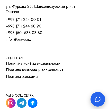
КРЕСЛА ДЛЯ ТРЕНИНГОВ
ул. Фурката 25, Шайхонтохурский р-н, г.
МЯГКАЯ МЕБЕЛЬ
Ташкент.
СТОЛЫ
+998 (71) 244 00 01
СТОЛ ДЛЯ РУКОВОДИТЕЛЯ
+998 (71) 244 60 90
СТОЛЫ OPEN-SPACE
+998 (50) 588 08 80
СТОЛЫ ДЛЯ МЕНЕДЖЕРОВ
info1@bravo.uz
СТОЛЫ ДЛЯ ПЕРЕГОВОРОВ
СТОЛЫ ДЛЯ СОТРУДНИКОВ
УЧЕБНАЯ И МЕД. МЕБЕЛЬ
ШКАФЫ И ТУМБЫ
КЛИЕНТАМ
Политика конфиденциальности
РЕШЕНИЯ ДЛЯ БИЗНЕСА
Правила возврата и возмещения
ДЛЯ ОТЕЛЕЙ
Правила доставки
ДЛЯ УЧЕБНЫХ УЧРЕЖДЕНИЙ
МЫ В СОЦ.СЕТЯХ