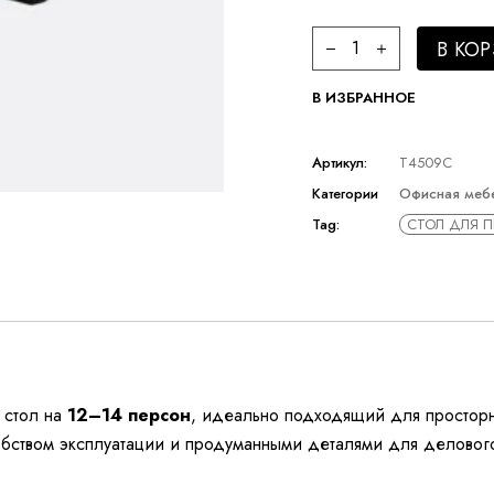
Стол для переговоро
В КО
В ИЗБРАННОЕ
Артикул:
T4509C
Категории
Офисная меб
Tag:
СТОЛ ДЛЯ П
 стол на
12–14 персон
, идеально подходящий для просторн
бством эксплуатации и продуманными деталями для деловог