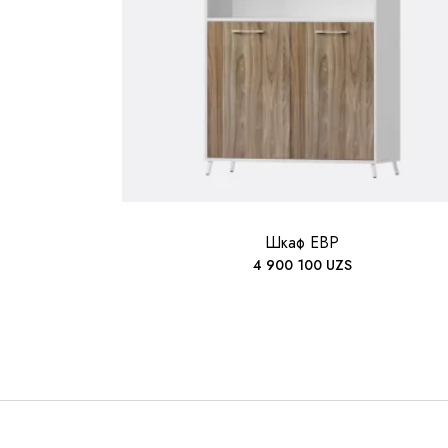
Шкаф EBP
4 900 100
UZS