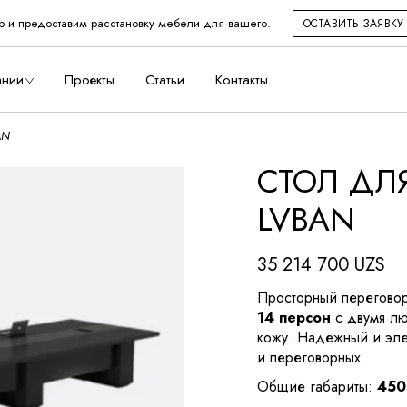
р и предоставим расстановку мебели для вашего.
ОСТАВИТЬ ЗАЯВКУ
во
ании
Проекты
Статьи
Контакты
AN
СТОЛ ДЛ
дство
LVBAN
35 214 700
UZS
Просторный перегово
14 персон
с двумя лю
кожу. Надёжный и эле
и переговорных.
Общие габариты:
450