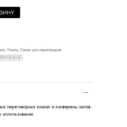
в LVBAN quantity
РЗИНУ
ель
,
Столы
,
Столы для переговоров
ЕРЕГОВОРОВ
ых переговорных комнат и конференц-залов.
о использования.