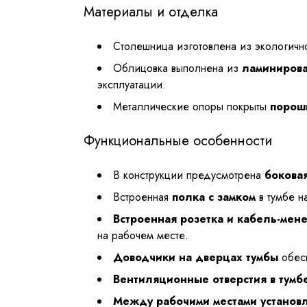
Материалы и отделка
Столешница изготовлена из экологич
Облицовка выполнена из
ламинирова
эксплуатации.
Металлические опоры покрыты
порош
Функциональные особенности
В конструкции предусмотрена
боковая
Встроенная
полка с замком
в тумбе н
Встроенная розетка и кабель-мен
на рабочем месте.
Доводчики на дверцах тумбы
обесп
Вентиляционные отверстия в тумб
Между рабочими местами установ