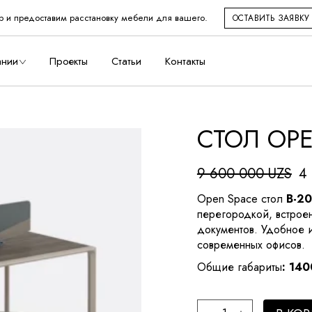
р и предоставим расстановку мебели для вашего.
ОСТАВИТЬ ЗАЯВКУ
во
ании
Проекты
Статьи
Контакты
СТОЛ OPE
дство
9 600 000
UZS
4
Первоначальная
Текущая
цена
цена:
Open Space стол
B-20
составляла
4
перегородкой, встрое
9
960
документов. Удобное 
600
000 UZS.
современных офисов.
000 UZS.
Общие габариты
:
140
Стол Open Space quan