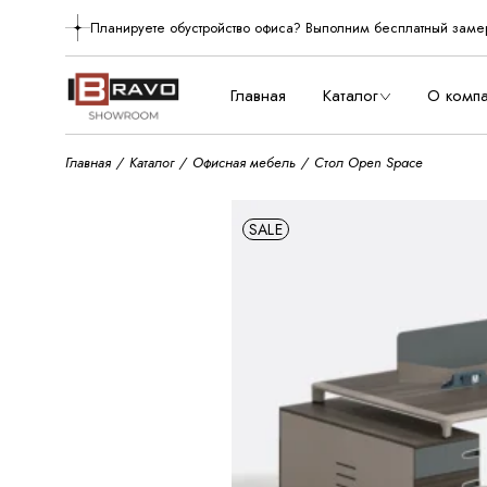
Skip
to
Планируете обустройство офиса? Выполним бесплатный заме
О нас
the
content
Производст
Главная
Каталог
О комп
Главная
Каталог
Офисная мебель
Стол Open Space
О нас
Произво
SALE