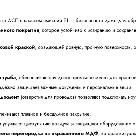
ного ДСП с классом эмиссии E1 — безопасного даже для обр
нного покрытия
, которое устойчиво к истиранию и сохран
ковой краской
, создающей ровную, прочную поверхность, 
 тумба
, обеспечивающая дополнительное место для хранени
адёжно защищает важные документы и персональные вещи.
еджмент
(отверстия для проводов) позволяют подключать ноут
ечивают плавное и бесшумное закрытие.
е
улучшают циркуляцию воздуха и защищают оборудование от
лена перегородка из окрашенного МДФ
, которая визуал