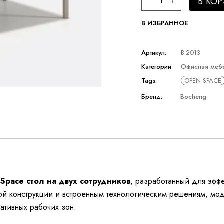
В КО
В ИЗБРАННОЕ
Артикул:
B-2013
Категории
Офисная меб
Tags:
OPEN SPACE
Бренд:
Bocheng
Space стол на двух сотрудников
, разработанный для эфф
ой конструкции и встроенным технологическим решениям, мо
ативных рабочих зон.