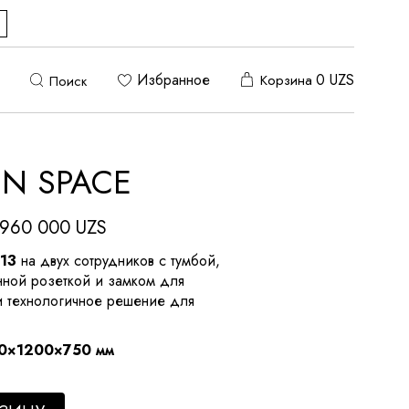
Избранное
0
UZS
Корзина
Поиск
N SPACE
 960 000
UZS
13
на двух сотрудников с тумбой,
нной розеткой и замком для
и технологичное решение для
0×1200×750 мм
tity