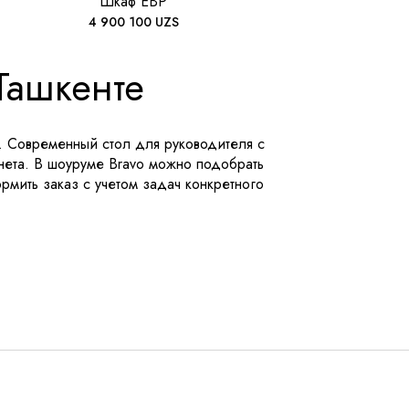
Шкаф EBP
4 900 100
UZS
 Ташкенте
я. Современный стол для руководителя с
инета. В шоуруме Bravo можно подобрать
рмить заказ с учетом задач конкретного
ешение для управленческого кабинета, где
тацию и соответствует требованиям
 безопасность, износостойкость и
пускает использование в любых типах