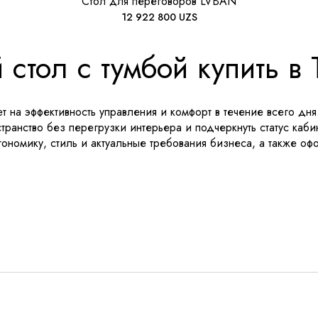
Стол для переговоров LVBAN
12 922 800
UZS
 стол с тумбой купить в
 на эффективность управления и комфорт в течение всего дн
транство без перегрузки интерьера и подчеркнуть статус каб
номику, стиль и актуальные требования бизнеса, а также офо
с тумбой SY-TB1603-26
ассортименте Bravo Showroom разработан как комплексное р
онструкция ориентирована на интенсивную ежедневную эксплуа
уемые материалы и комплектующие подбирались с акцентом на
миссии E0, что отвечает строгим нормам экологичности и до