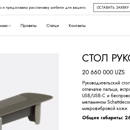
р и предоставим расстановку мебели для вашего.
ОСТАВИТЬ ЗАЯВКУ
во
ании
Проекты
Статьи
Контакты
СТОЛ РУ
дство
20 660 000
UZS
Руководительский стол
отпечатке пальца, вст
USB/USB‑C и беспров
меламином Schattdecor 
микрофибровой кожи.
Общие габариты:
2