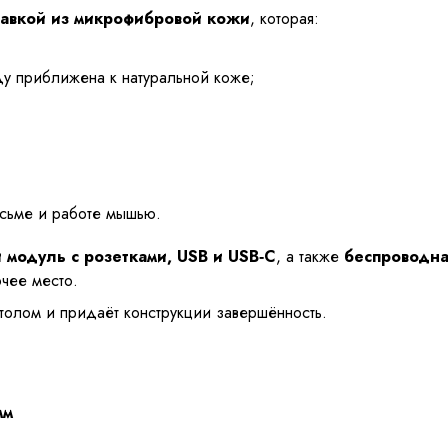
тавкой из микрофибровой кожи
, которая:
ду приближена к натуральной коже;
исьме и работе мышью.
 модуль с розетками, USB и USB‑C
, а также
беспроводна
очее место.
толом и придаёт конструкции завершённость.
мм