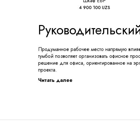
Шкаф EBP
4 900 100
UZS
Руководительский
Продуманное рабочее место напрямую влияет
тумбой позволяет организовать офисное прос
решение для офиса, ориентированное на эрго
проекта.
Читать далее
Стол руководителя 
Офисный стол руководителя SY-TB1603-26 в 
важны статус, комфорт и технологичность. К
современных офисных пространств. Использ
визуальную целостность.
Основа стола выполнена из ДСП с классом э