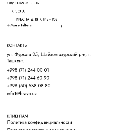
ОФИСНАЯ МЕБЕЛЬ
КРЕСЛА
КРЕСЛА ДЛЯ КЛИЕНТОВ
More Filters
КРЕСЛА ДЛЯ ПЕРЕГОВОРОВ
КРЕСЛА ДЛЯ РУКОВОДИТЕЛЕЙ
КРЕСЛА ДЛЯ СОТРУДНИКОВ
КОНТАКТЫ
КРЕСЛА ДЛЯ ТРЕНИНГОВ
ул. Фурката 25, Шайхонтохурский р-н, г.
МЯГКАЯ МЕБЕЛЬ
Ташкент.
СТОЛЫ
+998 (71) 244 00 01
СТОЛ ДЛЯ РУКОВОДИТЕЛЯ
+998 (71) 244 60 90
СТОЛЫ OPEN-SPACE
+998 (50) 588 08 80
СТОЛЫ ДЛЯ МЕНЕДЖЕРОВ
info1@bravo.uz
СТОЛЫ ДЛЯ ПЕРЕГОВОРОВ
СТОЛЫ ДЛЯ СОТРУДНИКОВ
УЧЕБНАЯ И МЕД. МЕБЕЛЬ
ШКАФЫ И ТУМБЫ
КЛИЕНТАМ
Политика конфиденциальности
РЕШЕНИЯ ДЛЯ БИЗНЕСА
ДЛЯ ОТЕЛЕЙ