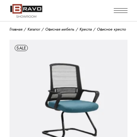
Skip
to
the
content
Главная
Каталог
Офисная мебель
Кресла
Офисное кресло
SALE