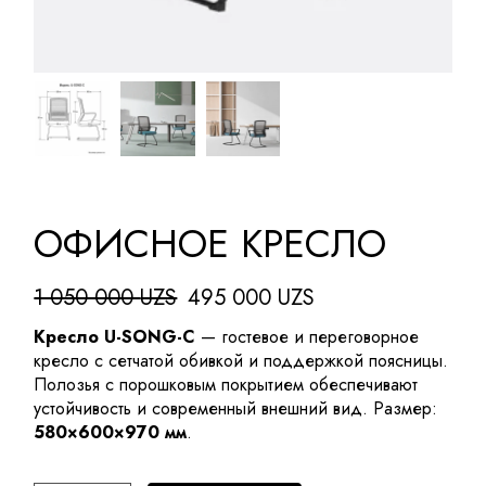
ОФИСНОЕ КРЕСЛО
1 050 000
UZS
495 000
UZS
Первоначальная
Текущая
цена
цена:
Кресло U-SONG-C
— гостевое и переговорное
составляла
495
кресло с сетчатой обивкой и поддержкой поясницы.
1
000 UZS.
Полозья с порошковым покрытием обеспечивают
050
устойчивость и современный внешний вид. Размер:
000 UZS.
580×600×970 мм
.