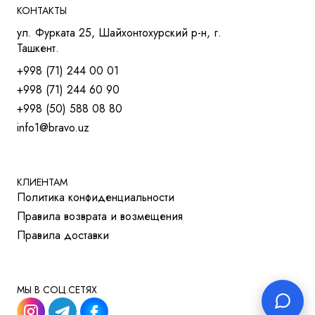
КРЕСЛА ДЛЯ СОТРУДНИКОВ
КОНТАКТЫ
КРЕСЛА ДЛЯ ТРЕНИНГОВ
ул. Фурката 25, Шайхонтохурский р-н, г.
МЯГКАЯ МЕБЕЛЬ
Ташкент.
СТОЛЫ
+998 (71) 244 00 01
СТОЛ ДЛЯ РУКОВОДИТЕЛЯ
+998 (71) 244 60 90
СТОЛЫ OPEN-SPACE
+998 (50) 588 08 80
СТОЛЫ ДЛЯ МЕНЕДЖЕРОВ
info1@bravo.uz
СТОЛЫ ДЛЯ ПЕРЕГОВОРОВ
СТОЛЫ ДЛЯ СОТРУДНИКОВ
УЧЕБНАЯ И МЕД. МЕБЕЛЬ
ШКАФЫ И ТУМБЫ
КЛИЕНТАМ
Политика конфиденциальности
РЕШЕНИЯ ДЛЯ БИЗНЕСА
Правила возврата и возмещения
ДЛЯ ОТЕЛЕЙ
Правила доставки
ДЛЯ УЧЕБНЫХ УЧРЕЖДЕНИЙ
МЫ В СОЦ.СЕТЯХ