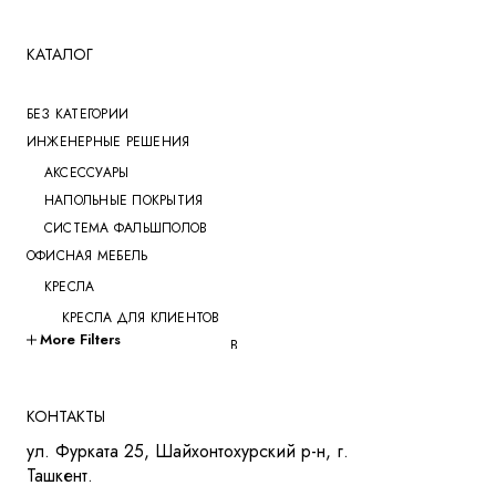
КАТАЛОГ
БЕЗ КАТЕГОРИИ
ИНЖЕНЕРНЫЕ РЕШЕНИЯ
АКСЕССУАРЫ
НАПОЛЬНЫЕ ПОКРЫТИЯ
СИСТЕМА ФАЛЬШПОЛОВ
ОФИСНАЯ МЕБЕЛЬ
КРЕСЛА
КРЕСЛА ДЛЯ КЛИЕНТОВ
More Filters
КРЕСЛА ДЛЯ ПЕРЕГОВОРОВ
КРЕСЛА ДЛЯ РУКОВОДИТЕЛЕЙ
КРЕСЛА ДЛЯ СОТРУДНИКОВ
КОНТАКТЫ
КРЕСЛА ДЛЯ ТРЕНИНГОВ
ул. Фурката 25, Шайхонтохурский р-н, г.
МЯГКАЯ МЕБЕЛЬ
Ташкент.
СТОЛЫ