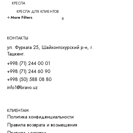
КРЕСЛА
КРЕСЛА ДЛЯ КЛИЕНТОВ
More Filters
КРЕСЛА ДЛЯ ПЕРЕГОВОРОВ
КРЕСЛА ДЛЯ РУКОВОДИТЕЛЕЙ
КРЕСЛА ДЛЯ СОТРУДНИКОВ
КОНТАКТЫ
КРЕСЛА ДЛЯ ТРЕНИНГОВ
ул. Фурката 25, Шайхонтохурский р-н, г.
МЯГКАЯ МЕБЕЛЬ
Ташкент.
СТОЛЫ
+998 (71) 244 00 01
СТОЛ ДЛЯ РУКОВОДИТЕЛЯ
+998 (71) 244 60 90
СТОЛЫ OPEN-SPACE
+998 (50) 588 08 80
СТОЛЫ ДЛЯ МЕНЕДЖЕРОВ
info1@bravo.uz
СТОЛЫ ДЛЯ ПЕРЕГОВОРОВ
СТОЛЫ ДЛЯ СОТРУДНИКОВ
УЧЕБНАЯ И МЕД. МЕБЕЛЬ
ШКАФЫ И ТУМБЫ
КЛИЕНТАМ
Политика конфиденциальности
РЕШЕНИЯ ДЛЯ БИЗНЕСА
Правила возврата и возмещения
ДЛЯ ОТЕЛЕЙ
Правила доставки
ДЛЯ УЧЕБНЫХ УЧРЕЖДЕНИЙ