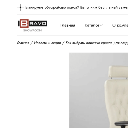
Skip
to
Планируете обустройство офиса? Выполним бесплатный заме
О нас
the
content
Производст
Главная
Каталог
О комп
Главная
Новости и акции
Как выбрать офисные кресла для сотр
О нас
Произво