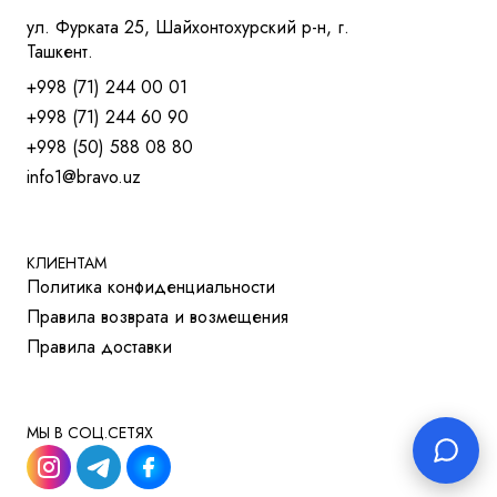
КРЕСЛА ДЛЯ ТРЕНИНГОВ
ул. Фурката 25, Шайхонтохурский р-н, г.
МЯГКАЯ МЕБЕЛЬ
Ташкент.
СТОЛЫ
+998 (71) 244 00 01
СТОЛ ДЛЯ РУКОВОДИТЕЛЯ
+998 (71) 244 60 90
СТОЛЫ OPEN-SPACE
+998 (50) 588 08 80
СТОЛЫ ДЛЯ МЕНЕДЖЕРОВ
info1@bravo.uz
СТОЛЫ ДЛЯ ПЕРЕГОВОРОВ
СТОЛЫ ДЛЯ СОТРУДНИКОВ
УЧЕБНАЯ И МЕД. МЕБЕЛЬ
ШКАФЫ И ТУМБЫ
КЛИЕНТАМ
Политика конфиденциальности
РЕШЕНИЯ ДЛЯ БИЗНЕСА
Правила возврата и возмещения
ДЛЯ ОТЕЛЕЙ
Правила доставки
ДЛЯ УЧЕБНЫХ УЧРЕЖДЕНИЙ
МЫ В СОЦ.СЕТЯХ