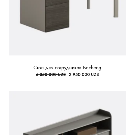
Стол для сотрудников Bocheng
6 350 000
UZS
2 950 000
UZS
ПЕРВОНАЧАЛЬНАЯ
ТЕКУЩАЯ
ЦЕНА
ЦЕНА:
СОСТАВЛЯЛА
2
6
950
350
000 UZS.
000 UZS.