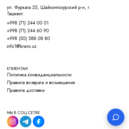
КРЕСЛА ДЛЯ ТРЕНИНГОВ
ул. Фурката 25, Шайхонтохурский р-н, г.
МЯГКАЯ МЕБЕЛЬ
Ташкент.
СТОЛЫ
+998 (71) 244 00 01
СТОЛ ДЛЯ РУКОВОДИТЕЛЯ
+998 (71) 244 60 90
СТОЛЫ OPEN-SPACE
+998 (50) 588 08 80
СТОЛЫ ДЛЯ МЕНЕДЖЕРОВ
info1@bravo.uz
СТОЛЫ ДЛЯ ПЕРЕГОВОРОВ
СТОЛЫ ДЛЯ СОТРУДНИКОВ
УЧЕБНАЯ И МЕД. МЕБЕЛЬ
ШКАФЫ И ТУМБЫ
КЛИЕНТАМ
Политика конфиденциальности
РЕШЕНИЯ ДЛЯ БИЗНЕСА
Правила возврата и возмещения
ДЛЯ ОТЕЛЕЙ
Правила доставки
ДЛЯ УЧЕБНЫХ УЧРЕЖДЕНИЙ
МЫ В СОЦ.СЕТЯХ