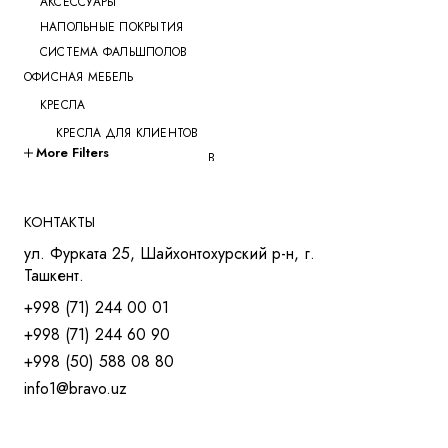
АКСЕССУАРЫ
НАПОЛЬНЫЕ ПОКРЫТИЯ
СИСТЕМА ФАЛЬШПОЛОВ
ОФИСНАЯ МЕБЕЛЬ
КРЕСЛА
КРЕСЛА ДЛЯ КЛИЕНТОВ
More Filters
КРЕСЛА ДЛЯ ПЕРЕГОВОРОВ
КРЕСЛА ДЛЯ РУКОВОДИТЕЛЕЙ
КРЕСЛА ДЛЯ СОТРУДНИКОВ
КОНТАКТЫ
КРЕСЛА ДЛЯ ТРЕНИНГОВ
ул. Фурката 25, Шайхонтохурский р-н, г.
МЯГКАЯ МЕБЕЛЬ
Ташкент.
СТОЛЫ
+998 (71) 244 00 01
СТОЛ ДЛЯ РУКОВОДИТЕЛЯ
+998 (71) 244 60 90
СТОЛЫ OPEN-SPACE
+998 (50) 588 08 80
СТОЛЫ ДЛЯ МЕНЕДЖЕРОВ
info1@bravo.uz
СТОЛЫ ДЛЯ ПЕРЕГОВОРОВ
СТОЛЫ ДЛЯ СОТРУДНИКОВ
УЧЕБНАЯ И МЕД. МЕБЕЛЬ