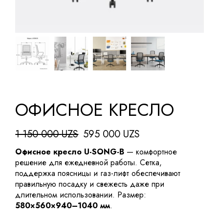
ОФИСНОЕ КРЕСЛО
1 150 000
UZS
595 000
UZS
Первоначальная
Текущая
цена
цена:
Офисное кресло U-SONG-B
— комфортное
составляла
595
решение для ежедневной работы. Сетка,
1
000 UZS.
поддержка поясницы и газ-лифт обеспечивают
150
правильную посадку и свежесть даже при
000 UZS.
длительном использовании. Размер:
580×560×940–1040 мм
.