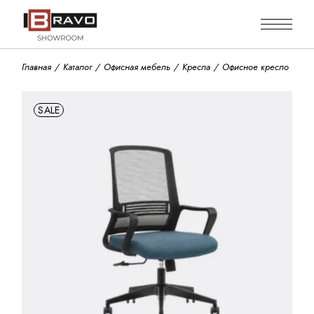
Skip
to
the
content
Главная
Каталог
Офисная мебель
Кресла
Офисное кресло
SALE